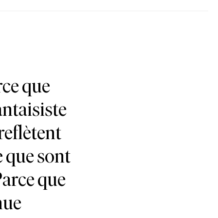
rce que
antaisiste
reflètent
 que sont
Parce que
nue