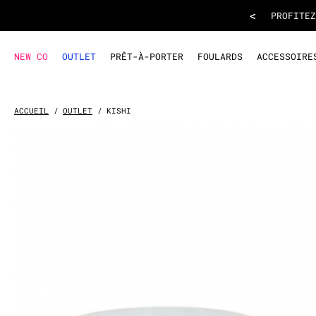
CEINTURE KISHI
- Blanc
<
INSCRIVEZ-VOUS
À L
NEW CO
OUTLET
PRÊT-À-PORTER
FOULARDS
ACCESSOIRE
ACCUEIL
OUTLET
KISHI