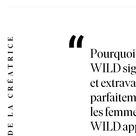
LE MOT DE LA CRÉATRICE
Pourquoi 
WILD signi
et extrava
parfaitem
les femme
WILD app