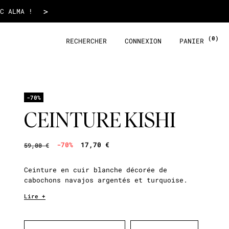
17,70 €
>
LLES COLLECTIONS✨
(0)
RECHERCHER
CONNEXION
PANIER
-70%
CEINTURE KISHI
-70%
17,70 €
59,00 €
Ceinture en cuir blanche décorée de
cabochons navajos argentés et turquoise.
Lire +