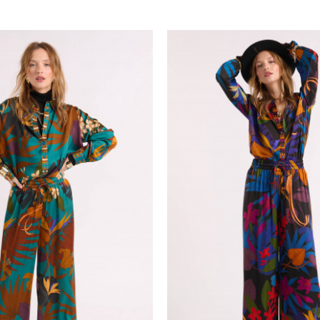
n pour trouver la formule la plus harmonieuse.
us pour trouver le parfait toucher, la juste élasticité.
 l’effet optique de la couleur n’est jamais inintéressan
ucher guide la main, la coupe quant à elle, guide le res
ques qui nous ont inspirées, les Gabrielle Chanel, les J
u
pantalon flare
d’homme un autre destin, dont nous nous 
ire notre part de l’histoire.
friend qui nous accompagne comme une ombre. Il nous enve
ous planquer, mais il fait aussi, quand le besoin s’en f
ouleur ! Chut… ne le répétez pas mais la formule magique