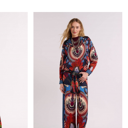
 On choisit avec soin des
t sur un
pantalon flare
. La
te du corps, et c’est là son
eanne Lanvin et les Théa
emparons aujourd’hui
loppe, nous protège, nous
ait sentir, nous révéler aux
 de notre
pantalon flare