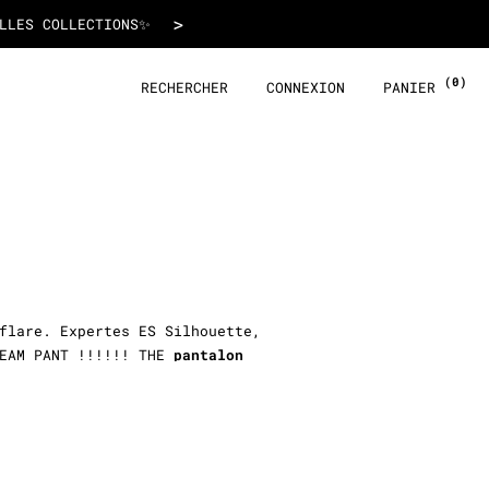
>
LLES COLLECTIONS✨
(0)
RECHERCHER
CONNEXION
PANIER
flare. Expertes ES Silhouette,
EAM PANT !!!!!! THE
pantalon
ois, mais surtout on veut ce
confortable. Bref, nous suons