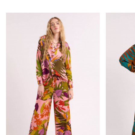
sang et eau à chaque collectio
L’effet optique,
On teste des centaines de tiss
couleurs qui ont du peps, car
couleur guide le regard, le to
moindre effort ;-)
Dans la lignée des iconiques,
Pure magie des stylistes iconi
Porter qui ont toutes donné a
modestement chez Wild pour écr
Chez Wild,
Le
pantalon flare
est le best 
apporte son renfort. Il sait n
autres et à nous même.
Coucou la coupe ! Coucou la c