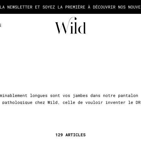
A NEWSLETTER ET SOYEZ LA PREMIÈRE À DÉCOUVRIR NOS NOUVE
S
minablement longues sont vos jambes dans notre pantalon 
 pathologique chez Wild, celle de vouloir inventer le DR
 tout le boulot.
de régime le dimanche, faire un peu de sport le 1er du m
129 ARTICLES
galbe, ressert, rehausse, rallonge, tout en étant ultra 