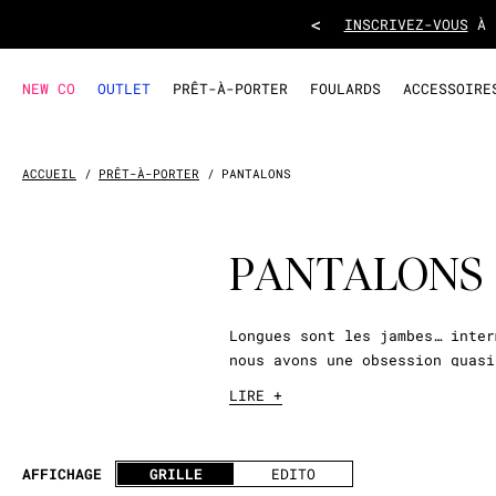
<
INSCRIVEZ-VOUS
À L
NEW CO
OUTLET
PRÊT-À-PORTER
FOULARDS
ACCESSOIRE
ACCUEIL
PRÊT-À-PORTER
PANTALONS
PANTALONS
Longues sont les jambes… inter
nous avons une obsession quasi
flare
qui, l’air de rien, fait
LIRE +
Le pantalon miracle,
Oui on peut bien faire un peu 
AFFICHAGE
GRILLE
EDITO
pantalon miracle
qui remonte, 