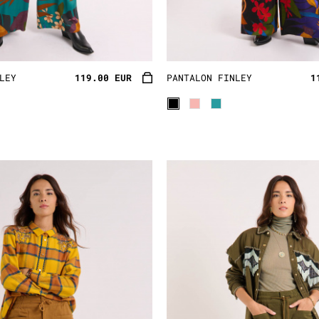
ec une partition unique de coupe, et de très nombreuses 
la coupe parfaite c’est l’union de plusieurs constellati
sablement cette quête du saint velours.
LEY
119.00 EUR
PANTALON FINLEY
1