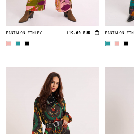
s’écrit à chaque collection av
recherche de l’harmonie et de 
l’univers pour continuer inlas
PANTALON FINLEY
119.00 EUR
PANTALON FIN