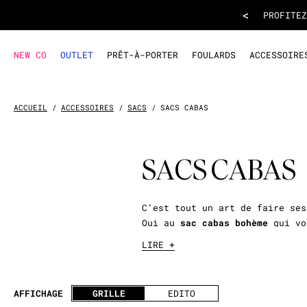
<
INSCRIVEZ-VOUS
À L
NEW CO
OUTLET
PRÊT-À-PORTER
FOULARDS
ACCESSOIRE
ACCUEIL
ACCESSOIRES
SACS
SACS CABAS
SACS CABAS
C’est tout un art de faire ses
Oui au
sac cabas bohème
qui vou
LIRE +
Tropiques dans mon coeur
Oui aux effluves de vanille et
ville avec un
sac cabas bohème
AFFICHAGE
GRILLE
EDITO
l’on se pose. On suit le bonhe