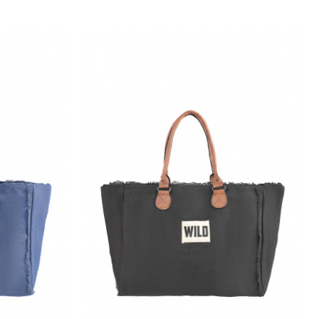
ntre les deux, le
sac cabas au
es les merveilles que vous
 cabas
entre deux poireaux, un
 caractère affirmé ! Un sac de
e nager, mais le soleil qui
e bohème tout au long de
antalon Elisabeth, il match
ues bohèmes, l'accessoire