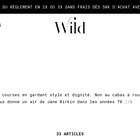
A NEWSLETTER ET SOYEZ LA PREMIÈRE À DÉCOUVRIR NOS NOUVE
S
 courses en gardant style et dignité. Non au cabas à rou
s donne un air de Jane Birkin dans les années 70 ;-)
 de monoï toute l’année. On emporte un peu de ses vacanc
en raphia, en paille ou en rotin. On disperse négligemm
33 ARTICLES
ur à la trace. Lequel vous va bien ?