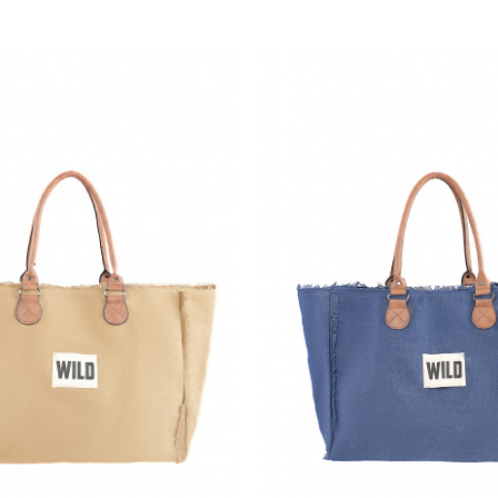
n tiny sac à main et d’autres ont besoin d’une valise. E
rer tous les imprévus en ramenant chez vous le soir tout
née. Rock the Cabas ! Rock the Cabas !
es airs décontractés quand vous le glissez dans votre
sac
er bouquin de Léa Salamé sur les femmes puissantes. Quel
 What a girl !!! Tout le monde vous envie…
e
vous accompagnera aussi à la plage ! Non pas qu’il aim
 lui donner un tanin particulier qui affinera votre styl
! Il est parfait avec votre pantalon Victoria ou votre p
s foulards, il peaufine votre allure avec nos robes long