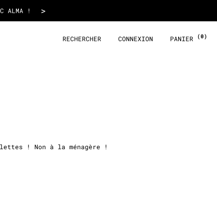
>
LLES COLLECTIONS✨
(0)
RECHERCHER
CONNEXION
PANIER
lettes ! Non à la ménagère !
es partout quand on arpente la
ent un peu de sable partout où