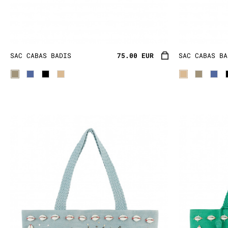
Découvrez notre large choix d
Navajo, toujours colorés et fr
bonheur et à partir en courant
SAC CABAS BADIS
75.00 EUR
SAC CABAS BA