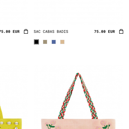
issés à la main avec un motif
Ils sont prêts à arracher le
75.00 EUR
SAC CABAS BADIS
75.00 EUR