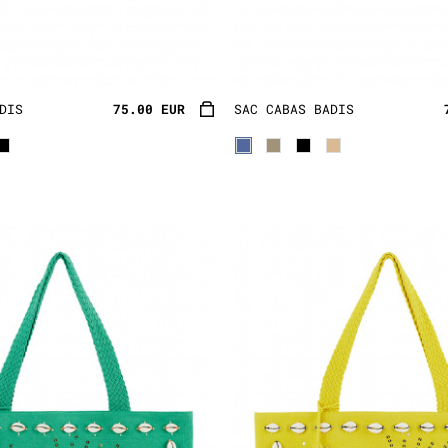
e
sacs cabas bohèmes
: En toile ou en raphia. Perlés ou t
ais, ou en daim pour un look plus demi-saison, so chic. 
 !!!
DIS
75.00 EUR
SAC CABAS BADIS