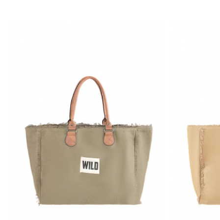
On a prévu vos imprévus
Certaines s’en sortent avec u
style bohème
vous permet de gé
aurez croisées dans votre jour
Femme puissante
Même votre ordinateur prend d
kilo de mandarines et le derni
plage pour venir au bureau !!!
Gypsy Queen everyday
Bien sûr votre
sac cabas bohèm
brille sur son raphia blond va
l’année. Gypsy Queen everyday 
avec toutes les couleurs de vo
idéal pour un look freedom.
Le bonheur à portée de main