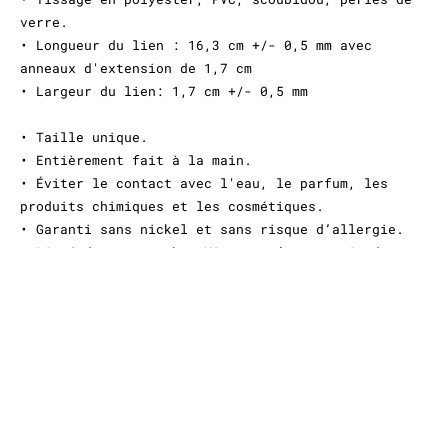
verre.
• Longueur du lien : 16,3 cm +/- 0,5 mm avec
anneaux d'extension de 1,7 cm
• Largeur du lien: 1,7 cm +/- 0,5 mm
• Taille unique.
• Entièrement fait à la main.
• Éviter le contact avec l'eau, le parfum, les
produits chimiques et les cosmétiques.
• Garanti sans nickel et sans risque d’allergie.
• Livré dans un pochon Hipanema (pour avoir des
boîtes cadeaux supplémentaires, n’oubliez pas de
les ajouter à votre panier).
LIVRAISON OFFERTE