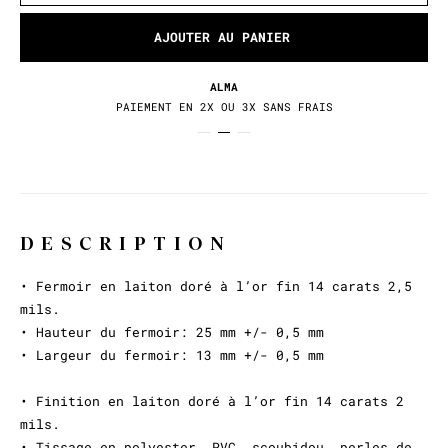
carats au centre. Le fermoir Locket "SWEETPURE" est
un fermoir mousqueton moyen format. Il est ici
AJOUTER AU PANIER
présenté en laiton plaqué à l'or fin 14 carats.
ALMA
PAIEMENT EN 2X OU 3X SANS FRAIS
DESCRIPTION
• Fermoir en laiton doré à l’or fin 14 carats 2,5
mils.
• Hauteur du fermoir: 25 mm +/- 0,5 mm
• Largeur du fermoir: 13 mm +/- 0,5 mm
• Finition en laiton doré à l’or fin 14 carats 2
mils.
• Tissage en polyester, PVC, scoubidou, perles de