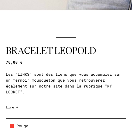
BRACELET LEOPOLD
70,00 €
Les "LINKS" sont des liens que vous accumulez sur
un fermoir mousqueton que vous retrouverez
également sur notre site dans la rubrique "MY
LOCKET".
La combinaison présentée ici est faite d'un lien
Lire +
"JAYNEE", ce sont les bracelets-cordes épais. Monté
sur une double corde noire et blanche, il est
décoré de liens et de scoubidou rose nude, noir et
Rouge
bronze, ainsi que d'une chaîne dorée à l'or fin 14