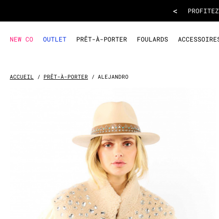
VESTE ALEJANDRO
- Blanc
<
INSCRIVEZ-VOUS
À L
NEW CO
OUTLET
PRÊT-À-PORTER
FOULARDS
ACCESSOIRE
ACCUEIL
PRÊT-À-PORTER
ALEJANDRO