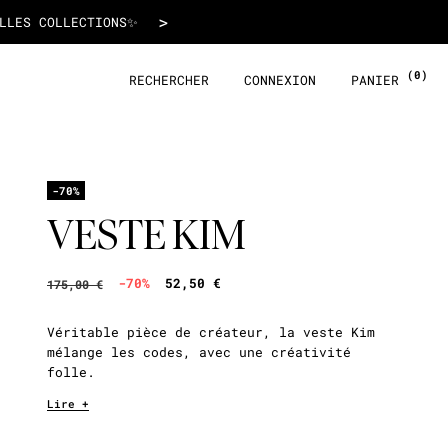
52,50 €
>
T !
(0)
RECHERCHER
CONNEXION
PANIER
-70%
VESTE KIM
-70%
52,50 €
175,00 €
Véritable pièce de créateur, la veste Kim
mélange les codes, avec une créativité
folle.
Lire +