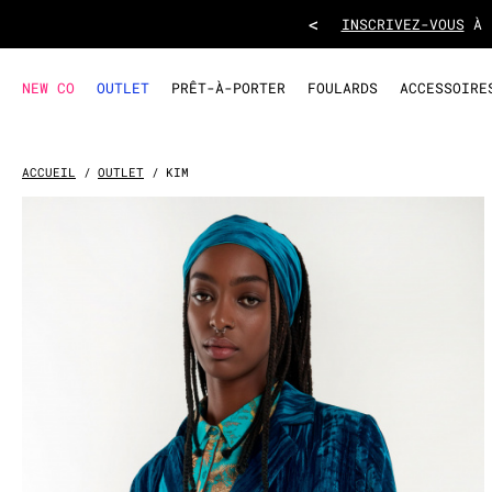
VESTE KIM
- Bleu
<
LA
NEW CO
OUTLET
PRÊT-À-PORTER
FOULARDS
ACCESSOIRE
ACCUEIL
OUTLET
KIM